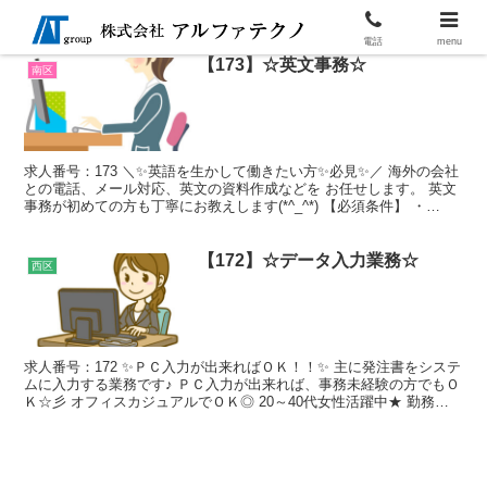
電話
menu
【173】☆英文事務☆
南区
求人番号：173 ＼✨英語を生かして働きたい方✨必見✨／ 海外の会社
との電話、メール対応、英文の資料作成などを お任せします。 英文
事務が初めての方も丁寧にお教えします(*^_^*) 【必須条件】 ・
TOEIC 700点以上 勤務地 南区宇...
【172】☆データ入力業務☆
西区
求人番号：172 ✨ＰＣ入力が出来ればＯＫ！！✨ 主に発注書をシステ
ムに入力する業務です♪ ＰＣ入力が出来れば、事務未経験の方でもＯ
Ｋ☆彡 オフィスカジュアルでＯＫ◎ 20～40代女性活躍中★ 勤務地
西区己斐本町 西広島駅から徒歩10...