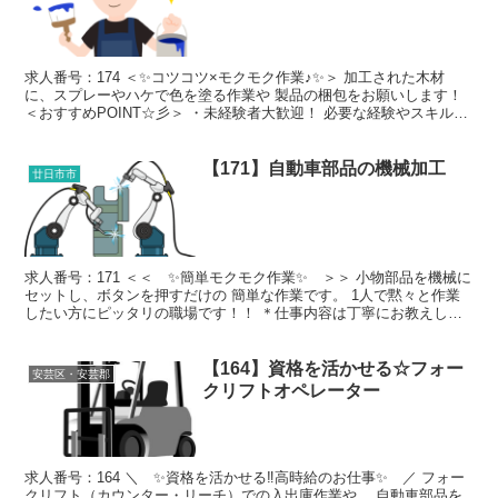
求人番号：174 ＜✨コツコツ×モクモク作業♪✨＞ 加工された木材
に、スプレーやハケで色を塗る作業や 製品の梱包をお願いします！
＜おすすめPOINT☆彡＞ ・未経験者大歓迎！ 必要な経験やスキルは
ありません♪ ・土日祝日はしっかりお休み！...
【171】自動車部品の機械加工
廿日市市
求人番号：171 ＜＜ ✨簡単モクモク作業✨ ＞＞ 小物部品を機械に
セットし、ボタンを押すだけの 簡単な作業です。 1人で黙々と作業
したい方にピッタリの職場です！！ ＊仕事内容は丁寧にお教えしま
す(*^_^*) ・未経験者歓迎☆彡 ・職場見...
【164】資格を活かせる☆フォー
安芸区・安芸郡
クリフトオペレーター
求人番号：164 ＼ ✨資格を活かせる‼高時給のお仕事✨ ／ フォー
クリフト（カウンター・リーチ）での入出庫作業や、 自動車部品を