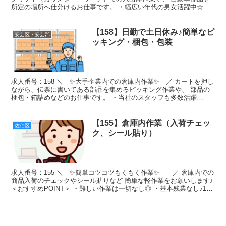
所定の場所へ仕分けるお仕事です。 ・幅広い年代の男女活躍中☆彡
・経験を活かしてシッカリ稼げる！！ 勤務地 安...
【158】日勤で土日休み♪簡単なピ
安芸区・安芸郡
ッキング・梱包・包装
求人番号：158 ＼ ✨大手企業内での倉庫内作業✨ ／ カートを押し
ながら、伝票に書いてある部品を集めるピッキング作業や、 部品の
梱包・箱詰めなどのお仕事です。 ・当社のスタッフも多数活躍
中！！ ・職場見学も大歓迎☆彡 勤務地 安芸郡坂町（...
【155】倉庫内作業（入荷チェッ
佐伯区
ク、シール貼り）
求人番号：155 ＼ ✨簡単コツコツもくもく作業✨ ／ 倉庫内での
商品入荷のチェックやシール貼りなど 簡単な軽作業をお願いします♪
＜おすすめPOINT＞ ・難しい作業は一切なし◎ ・基本残業なし♪17
時退社可能♪ ・主婦さん活躍中の職場...