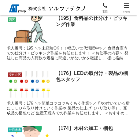
電話
menu
【195】食料品の仕分け・ピッキ
西区
ング作業
求人番号：195 ＼✨未経験OK！！幅広い世代活躍中✨／ 食品倉庫内
での仕分け・ピッキング作業をお任せします！ ＜お仕事の内容＞ 発
注した商品の入荷数や規格に間違いがないかを確認し、 棚に格納す
る作業や、出荷リストを見ながら商品をピッキング...
【176】LEDの取付け・製品の梱
安佐北区
包スタッフ
求人番号：176 ＼✨簡単コツコツもくもく作業✨／ 印の付いている所
にＬＥＤを取り付けていく作業や 製品の仕上げ（バリ取り等）、完
成品の梱包など 生産工程内での作業をお任せします。 ＜おすすめ
POINT☆彡＞ ・空調完備のきれいな職場◎ ・...
【174】木材の加工・梱包
廿日市市