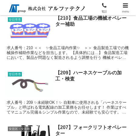
電話
menu
【210】食品工場の機械オペレー
廿日市市
ター補助
求人番号：210 ＜＜ ✨食品工場内作業✨ ＞＞ 食品製造工場での機
械操作補助作業などを担当します。 【具体的には…】 食品製造工場
において、製品が問題なく製造されるよう調整を行う 機械オペレー
ターの補助作業です。 カップをセットしていくな...
【209】ハーネスケーブルの加
廿日市市
工・検査
求人番号：209 ✨未経験OK！✨ 自動車に使用される「ハーネスケー
ブル」と呼ばれる電気配線の加工業務をお任せします！ 作業はすべ
てマニュアル完備＆シンプル作業なので、未経験でも安心です。 ＜
具体的なお仕事内容＞ ◆ ケーブルのカット作業 ...
【207】フォークリフトオペレー
安芸区・安芸郡
ター