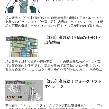
求人番号：190 ✨未経験OK！✨ 自動車部品の機械加工オペレーター
業務をお任せします！ 【仕事内容】 内容はいたってシンプル！ ▼部
品を専用の機械にセット ▼ボタンを押す ▼加工が終われば取り出す
▼簡単なチェック といった内容を繰り返す...
【186】高時給！部品の仕分け・
安芸区・安芸郡
出荷準備
求人番号：186 ＼資格や経験不問！！／ 自動車部品のピッキング及
び出荷作業のお仕事です。 部品を集めて出荷先ごとに仕分けていく
簡単な作業です。 コツコツ・モクモク作業が得意な方！！ 未経験者
OK！！ 勤務地 安芸郡府中町 時給 1,500...
【185】高時給！フォークリフト
安芸区・安芸郡
オペレーター
求人番号：185 ＼＼ ✨フォークリフト実務経験者募集✨ ／／ フォ