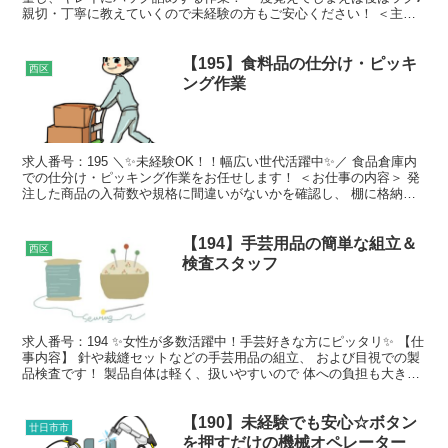
親切・丁寧に教えていくので未経験の方もご安心ください！ ＜主な
作業＞ 食品の計量 ▶ パックへの盛付 ＜...
【195】食料品の仕分け・ピッキ
西区
ング作業
求人番号：195 ＼✨未経験OK！！幅広い世代活躍中✨／ 食品倉庫内
での仕分け・ピッキング作業をお任せします！ ＜お仕事の内容＞ 発
注した商品の入荷数や規格に間違いがないかを確認し、 棚に格納す
る作業や、出荷リストを見ながら商品をピッキング...
【194】手芸用品の簡単な組立＆
西区
検査スタッフ
求人番号：194 ✨女性が多数活躍中！手芸好きな方にピッタリ✨ 【仕
事内容】 針や裁縫セットなどの手芸用品の組立、 および目視での製
品検査です！ 製品自体は軽く、扱いやすいので 体への負担も大きく
ありません！ ＜おすすめポイント♪＞ ★細か...
【190】未経験でも安心☆ボタン
廿日市市
を押すだけの機械オペレーター