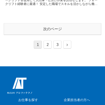
ークリフトを使用して入出庫・仕分け作業をお任せします。 フォー
クリフト経験者に最適！ 安定した職場でスキルを活かしながら働け
ます。 勤務地 安芸郡府中町 時給 1,700円...
次のページ
次
1
2
3
へ
お仕事を探す
企業担当者の方へ