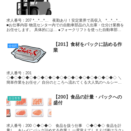
求人番号：207 *…*…*… 夜勤あり！安定業界で高収入 *…*…*…
■お仕事内容 物流センター内での自動車部品の入出庫・仕分け業務を
お任せします。 具体的には… ●フォークリフトを使った自動車部品
の荷下ろし・積み込み作業 ●決められた...
【201】食材をパックに詰める作
佐伯区
業
求人番号：201
◇◆◇◆◇◆◇◆◇◆◇◆◇◆◇◆◇◆◇◆◇◆◇◆◇◆◇◆◇ ＼
簡単作業をお任せ／ 自分のところへ流れてくる大人気のヘルシーな
食材を、 決まった数ずつトレーに詰める非常にシンプルな仕事で
す。 繰り返し作業なので、一度覚えてし...
【200】食品の計量・パックへの
廿日市市
盛付
求人番号：200 ◇◆◇◆◇ 食品を扱う仕事 ◇◆◇◆◇ 食品を計
量し、キレイにパック詰めする作業！ 一度覚えてしまえば後はラク♪