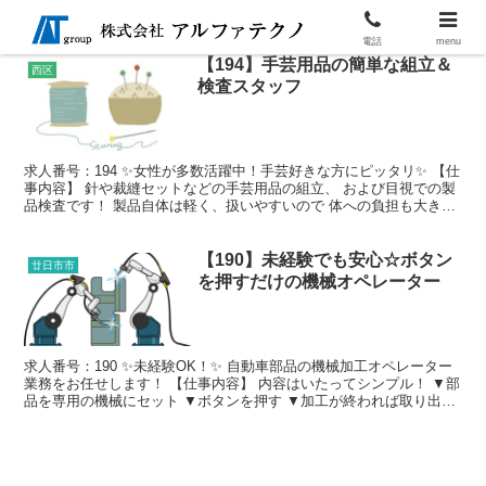
電話
menu
【194】手芸用品の簡単な組立＆
西区
検査スタッフ
求人番号：194 ✨女性が多数活躍中！手芸好きな方にピッタリ✨ 【仕
事内容】 針や裁縫セットなどの手芸用品の組立、 および目視での製
品検査です！ 製品自体は軽く、扱いやすいので 体への負担も大きく
ありません！ ＜おすすめポイント♪＞ ★細か...
【190】未経験でも安心☆ボタン
廿日市市
を押すだけの機械オペレーター
求人番号：190 ✨未経験OK！✨ 自動車部品の機械加工オペレーター
業務をお任せします！ 【仕事内容】 内容はいたってシンプル！ ▼部
品を専用の機械にセット ▼ボタンを押す ▼加工が終われば取り出す
▼簡単なチェック といった内容を繰り返す...