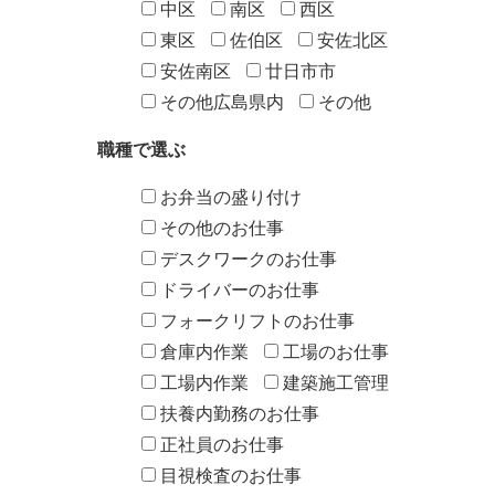
中区
南区
西区
東区
佐伯区
安佐北区
安佐南区
廿日市市
その他広島県内
その他
職種で選ぶ
お弁当の盛り付け
その他のお仕事
デスクワークのお仕事
ドライバーのお仕事
フォークリフトのお仕事
倉庫内作業
工場のお仕事
工場内作業
建築施工管理
扶養内勤務のお仕事
正社員のお仕事
目視検査のお仕事