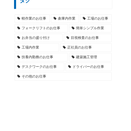
タグ
軽作業のお仕事
倉庫内作業
工場のお仕事
フォークリフトのお仕事
簡単シンプル作業
お弁当の盛り付け
目視検査のお仕事
工場内作業
正社員のお仕事
扶養内勤務のお仕事
建築施工管理
デスクワークのお仕事
ドライバーのお仕事
その他のお仕事