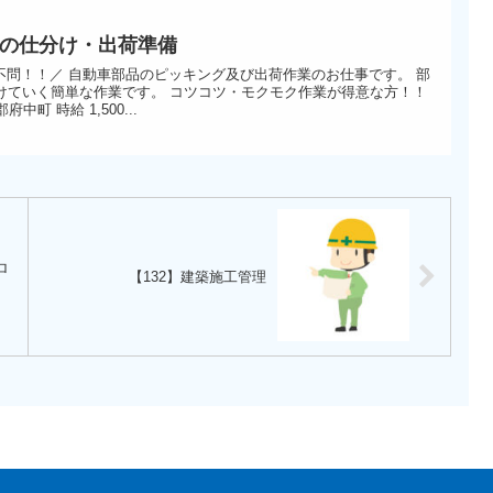
品の仕分け・出荷準備
験不問！！／ 自動車部品のピッキング及び出荷作業のお仕事です。 部
けていく簡単な作業です。 コツコツ・モクモク作業が得意な方！！
町 時給 1,500...
ロ
【132】建築施工管理