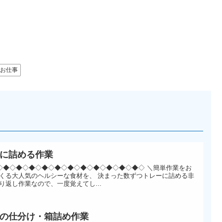
のお仕事
クに詰める作業
◆◇◆◇◆◇◆◇◆◇◆◇◆◇◆◇◆◇◆◇◆◇◆◇ ＼簡単作業をお
てくる大人気のヘルシーな食材を、 決まった数ずつトレーに詰める非
り返し作業なので、一度覚えてし...
子の仕分け・箱詰め作業