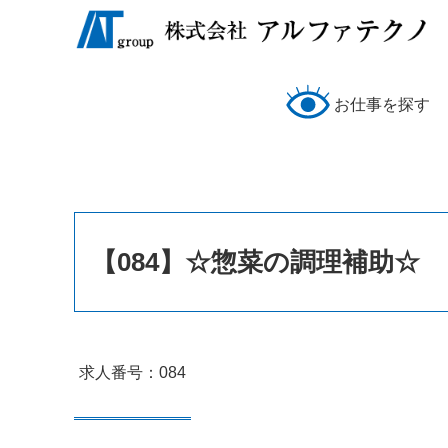
お仕事を探す
【084】☆惣菜の調理補助☆
求人番号：084