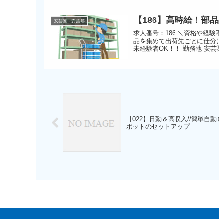
【186】高時給！部
安芸区・安芸郡
求人番号：186 ＼資格や経
品を集めて出荷先ごとに仕分
未経験者OK！！ 勤務地 安芸郡府中
【022】日勤＆高収入//簡単自動
ボットのセットアップ