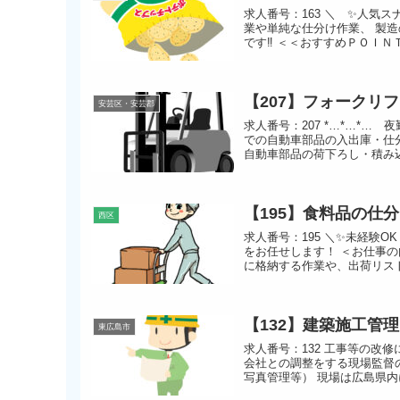
求人番号：163 ＼ ✨人気
業や単純な仕分け作業、 製
です‼ ＜＜おすすめＰＯＩＮＴ
【207】フォークリ
安芸区・安芸郡
求人番号：207 *…*…*…
での自動車部品の入出庫・仕
自動車部品の荷下ろし・積み込み
【195】食料品の仕
西区
求人番号：195 ＼✨未経験
をお任せします！ ＜お仕事の
に格納する作業や、出荷リスト
【132】建築施工管理
東広島市
求人番号：132 工事等の改
会社との調整をする現場監督
写真管理等） 現場は広島県内に